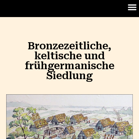
B
ronzezeitliche,
keltische und
frühgermanische
Siedlung